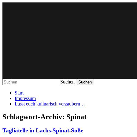
Suchen
Zauberhaftes aus der Küche…
Start
Impressum
Lasst euch kulinarisch verzaubern…
Schlagwort-Archiv:
Spinat
Tagliatelle in Lachs-Spinat-Soße